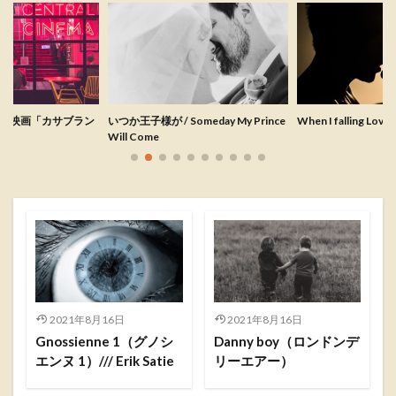
s By ~映画「カサブラン
いつか王子様が / Someday My Prince
When I falling Love
Will Come
2021年8月16日
2021年8月16日
Gnossienne 1（グノシ
Danny boy（ロンドンデ
エンヌ 1）/// Erik Satie
リーエアー）