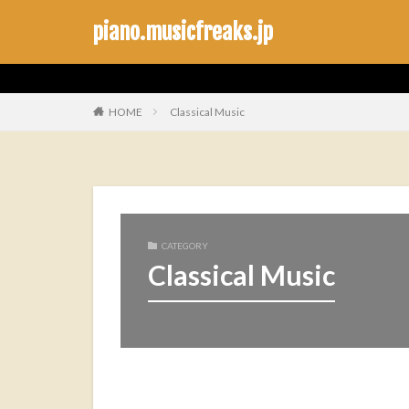
piano.musicfreaks.jp
Classical Music
HOME
CATEGORY
Classical Music