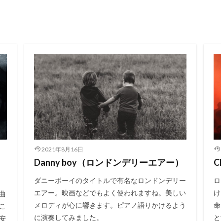
2021年8月16日
Danny boy（ロンドンデリーエアー）
C
ダニーボーイのタイトルで有名なロンドンデリー
ロ
エアー。映画などでもよく使われますね。美しい
け
曲
メロディが心に響きます。ピアノ語りかけるよう
命
こ
に演奏してみました。
と
安