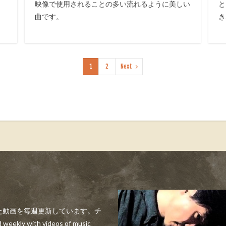
映像で使用されることの多い流れるように美しい
と
曲です。
き
1
2
Next
した動画を毎週更新しています。チ
ly with videos of music