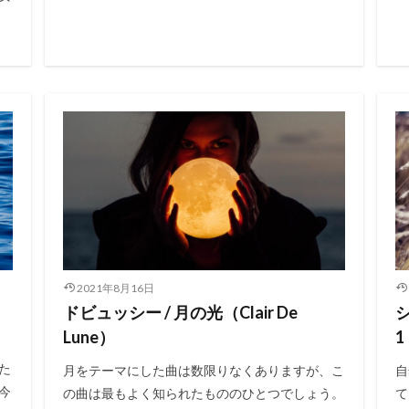
2021年8月16日
ドビュッシー / 月の光（Clair De
シ
Lune）
1
た
月をテーマにした曲は数限りなくありますが、こ
自
今
の曲は最もよく知られたもののひとつでしょう。
て